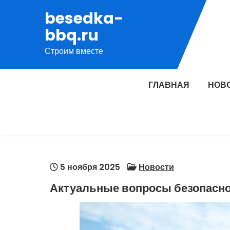
Перейти
besedka-
к
bbq.ru
содержимому
Строим вместе
ГЛАВНАЯ
НОВ
5 ноября 2025
Новости
Актуальные вопросы безопасно