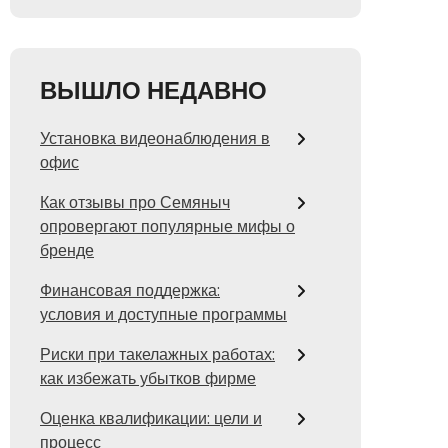
ВЫШЛО НЕДАВНО
Установка видеонаблюдения в
офис
Как отзывы про Семяныч
опровергают популярные мифы о
бренде
Финансовая поддержка:
условия и доступные программы
Риски при такелажных работах:
как избежать убытков фирме
Оценка квалификации: цели и
процесс