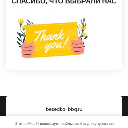
СПАСИБО, ЧТО ВЫБРАЛИ НАС
besedka-bbq.ru
Тема от Grace Themes
Этот веб-сайт использует файлы cookie для улучшения