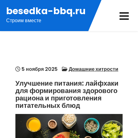
Перейти
besedka-bbq.ru
к
Строим вместе
содержимому
5 ноября 2025
Домашние хитрости
Улучшение питания: лайфхаки
для формирования здорового
рациона и приготовления
питательных блюд